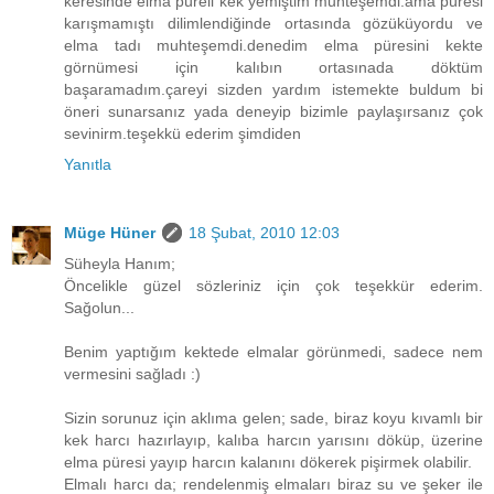
keresinde elma püreli kek yemiştim muhteşemdi.ama püresi
karışmamıştı dilimlendiğinde ortasında gözüküyordu ve
elma tadı muhteşemdi.denedim elma püresini kekte
görnümesi için kalıbın ortasınada döktüm
başaramadım.çareyi sizden yardım istemekte buldum bi
öneri sunarsanız yada deneyip bizimle paylaşırsanız çok
sevinirm.teşekkü ederim şimdiden
Yanıtla
Müge Hüner
18 Şubat, 2010 12:03
Süheyla Hanım;
Öncelikle güzel sözleriniz için çok teşekkür ederim.
Sağolun...
Benim yaptığım kektede elmalar görünmedi, sadece nem
vermesini sağladı :)
Sizin sorunuz için aklıma gelen; sade, biraz koyu kıvamlı bir
kek harcı hazırlayıp, kalıba harcın yarısını döküp, üzerine
elma püresi yayıp harcın kalanını dökerek pişirmek olabilir.
Elmalı harcı da; rendelenmiş elmaları biraz su ve şeker ile