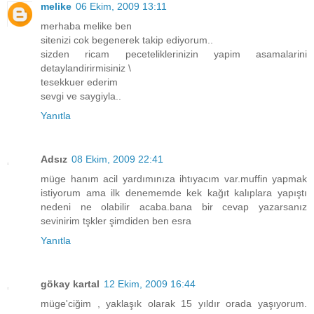
melike
06 Ekim, 2009 13:11
merhaba melike ben
sitenizi cok begenerek takip ediyorum..
sizden ricam peceteliklerinizin yapim asamalarini
detaylandirirmisiniz \
tesekkuer ederim
sevgi ve saygiyla..
Yanıtla
Adsız
08 Ekim, 2009 22:41
müge hanım acil yardımınıza ihtıyacım var.muffin yapmak
istiyorum ama ilk denememde kek kağıt kalıplara yapıştı
nedeni ne olabilir acaba.bana bir cevap yazarsanız
sevinirim tşkler şimdiden ben esra
Yanıtla
gökay kartal
12 Ekim, 2009 16:44
müge'ciğim , yaklaşık olarak 15 yıldır orada yaşıyorum.