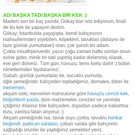
ADI BAŞKA TADI BAŞKA BİR KEK :)
Madem son bir kaç yazıdır, Gökay'dan söz ediyorum, finali
de bu kek ile yapayım dedim.
Gökay; İstanbulda yaşayıpta, kendi bahçesinin
mahsullerinden yiyebilen, köpekleri, tavukları (dolayısı ile
taze günlük yumurtaları) olan, çok şanslı bir adam.
Çokta misafirperverdir, yazın çoğu zaman hafta sonları onun
evine gider, minik bir tatil yapmış kadar dinlenmiş olarak,
eve geri döneriz. Tüm gün, havuzu, tenis kortu dahil :) bütün
nimetlerinden faydalanırız;
Sabah; günlük yumurtalar ile, sucuklu yumurta,
öğle yemeğinde; bahçeden topladığımız, domates, biber ile
menemen
,
akşam üstü; mevsimin mahsulune göre
havuçlu cevizli kek
,
böğürtlenli pasta
, (tüm malzemeler, cevizler ve yanında
içtiğimiz ıhlamur bile bahçeden, dışardan sadece kabartma
tozu, vanilya falan alıyoruz :)
Akşam yemeğinde ise, tavuk suyu çorba, tavuklu
hünkar
beğendi
,
patlıcan salatası
, çoban salata gibi bahçenin
sağladığı ürünler ile yaptığımız yemekleri yeriz.