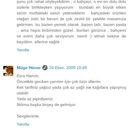
şunu çok rahat söyleyebilirim ; o bahçeyi, o evi en dolu dolu
sizlerle birlikteyken yaşıyorum . bundaki en büyük etken
senin mutfaktaki üstün yeteneklerin . bahçedeki ürünleri
olağan üstü bir beceri ile çok zevkli bir şekilde masamıza
getirmen. bu bazen yemek olarak ,bazen tatlı, bazen pasta
.. ama hepsi birbirinden güzel.. bunları görünce , bahçemi
ve evimi daha çok seviyorum. nemli :) elmalı kekine de
bayıldım. ellerine sağlık .
Yanıtla
Müge Hüner
24 Ekim, 2009 10:49
Esra Hanım,
Öncelikle geciken yanıtım için çok özür dilerim.
Kek tarifiniz yağsız yada çok az yağlı ise kağıtlara yapışmış
olabilir.
Yada az pişirdiyeniz.
Aklıma başka birşey de gelmiyor
Sevgilerimle.
Yanıtla