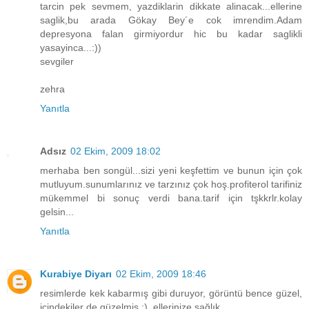
tarcin pek sevmem, yazdiklarin dikkate alinacak...ellerine
saglik,bu arada Gökay Bey´e cok imrendim.Adam
depresyona falan girmiyordur hic bu kadar saglikli
yasayinca...:))
sevgiler
zehra
Yanıtla
Adsız
02 Ekim, 2009 18:02
merhaba ben songül...sizi yeni keşfettim ve bunun için çok
mutluyum.sunumlarınız ve tarzınız çok hoş.profiterol tarifiniz
mükemmel bi sonuç verdi bana.tarif için tşkkrlr.kolay
gelsin...
Yanıtla
Kurabiye Diyarı
02 Ekim, 2009 18:46
resimlerde kek kabarmış gibi duruyor, görüntü bence güzel,
içindekiler de güzelmiş :), ellerinize sağlık