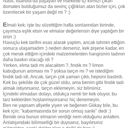
Nasıl, İstanbul'da yaşayan ve markette içi kırmızı çıkan
domates bulduğumuz da sevinç çığlıkları atan bizler için, çok
özenilecek bir yaşam değil mi ? :)
E
lmalı kek; işte bu sözettiğim hafta sonlarından birinde,
çayımıza eşlik etsin ve elmalar değerlensin diye yaptığım bir
ürün :)
Havuçlu kek tarifini esas alarak yaptım, ancak tahmin ettiğim
sonuca ulaşamadım :) neden derseniz, kek pişene kadar, en
çok merak ettiğim içindeki malzemelerden hangisinin tadının
daha baskın olacağı idi ?
Yerken, elma tadı mı alacaktım ?, fındık mı ? limon
kabuğunun aroması mı ? yoksa tarçın mı ? ve istediğim
fındık tadı idi. Ancak, tarçın çok yaman çıktı, hepsini bastırdı.
Kek bu şekilde de çok güzel oldu, ama benim gibi fındık tadı
almak istiyorsanız, tarçın eklemeyin, siz bilirsiniz.
İçindeki elmadan dolayı, oldukça nemli bir kek oluyor, bu
tarz keklerden hoşlanmıyorsanız hiç denemeyin.
Ben ne yapsam afiyetle yiyen ve beğenen Gökay bile, bu
kek için; "kabarmasında bir sorun olmuş sanki" dedi :)
Bende ona bunun elmanın verdiği nem olduğunu anlattım.
Anlatışımdaki bilimselliği bir duysanız, bayılırsınız