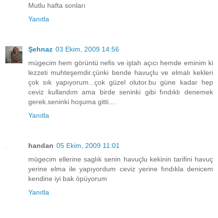
Mutlu hafta sonları
Yanıtla
Şehnaz
03 Ekim, 2009 14:56
mügecim hem görüntü nefis ve iştah açıcı hemde eminim ki
lezzeti muhteşemdir.çünki bende havuçlu ve elmalı kekleri
çok sık yapıyorum...çok güzel olutor.bu güne kadar hep
ceviz kullandım ama birde seninki gibi fındıklı denemek
gerek.seninki hoşuma gitti....
Yanıtla
handan
05 Ekim, 2009 11:01
mügecim ellerine saglık senin havuçlu kekinin tarifini havuç
yerine elma ile yapıyordum ceviz yerine fındıkla denicem
kendine iyi bak öpüyorum
Yanıtla