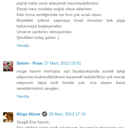
pişirip hatta ceviz ekleyerek hazırlayabilirsiniz.
Elmalı harç mutlaka soğuk olsun eklerken.
Keki fırına verdiğinizde ise fırın çok sıcak olsun.
Böylelikle çökme yapmaya fırsat olmadan kek pişip
kabarmaya başlayacaktır.
Umarım yardımcı olmuşumdur.
Şimdiden kolay gelsin :)
Yanıtla
Sahire - Pınar
27 Mart, 2012 15:51
müge hanım merhaba .sizi facebooktanda sürekli takip
ediyorum.kudretullah(krem karamelli kek)tarifinizi çok merak
ediyorum fakat tarifi bende yok .rica etsem bana
verebilirmisiniz.sevgiler...
Yanıtla
Müge Hüner
29 Mart, 2012 17:15
Sevgili Ece hanım;
Söz ettiğiniz kekin tarifi arkadaşım Yasemin'in blogunda var.