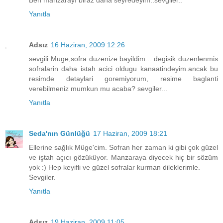
Ben manzarayı biraz daha seyredeyim..sevgiler..
Yanıtla
Adsız
16 Haziran, 2009 12:26
sevgili Muge,sofra duzenize bayildim... degisik duzenlenmis
sofralarin daha istah acici oldugu kanaatindeyim.ancak bu
resimde detaylari goremiyorum, resime baglanti
verebilmeniz mumkun mu acaba? sevgiler...
Yanıtla
Seda'nın Günlüğü
17 Haziran, 2009 18:21
Ellerine sağlık Müge'cim. Sofran her zaman ki gibi çok güzel
ve iştah açıcı gözüküyor. Manzaraya diyecek hiç bir sözüm
yok :) Hep keyifli ve güzel sofralar kurman dileklerimle.
Sevgiler.
Yanıtla
Adsız
19 Haziran, 2009 11:05