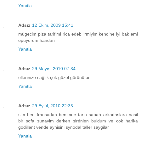
Yanıtla
Adsız
12 Ekim, 2009 15:41
mügecim piza tarifimi rica edebilirmiyim kendine iyi bak emi
öpüyorum handan
Yanıtla
Adsız
29 Mayıs, 2010 07:34
ellerinize sağlık çok güzel görünütor
Yanıtla
Adsız
29 Eylül, 2010 22:35
slm ben fransadan benimde tarin sabah arkadaslara nasil
bir sofa sunayim derken sirénien buldum ve cok harika
godillent vende aynisini synodal taller saygilar
Yanıtla