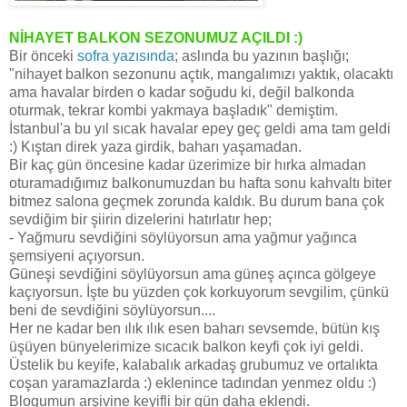
NİHAYET BALKON SEZONUMUZ AÇILDI :)
Bir önceki
sofra yazısında
; aslında bu yazının başlığı;
"nihayet balkon sezonunu açtık, mangalımızı yaktık, olacaktı
ama havalar birden o kadar soğudu ki, değil balkonda
oturmak, tekrar kombi yakmaya başladık" demiştim.
İstanbul'a bu yıl sıcak havalar epey geç geldi ama tam geldi
:) Kıştan direk yaza girdik, baharı yaşamadan.
Bir kaç gün öncesine kadar üzerimize bir hırka almadan
oturamadığımız balkonumuzdan bu hafta sonu kahvaltı biter
bitmez salona geçmek zorunda kaldık. Bu durum bana çok
sevdiğim bir şiirin dizelerini hatırlatır hep;
- Yağmuru sevdiğini söylüyorsun ama yağmur yağınca
şemsiyeni açıyorsun.
Güneşi sevdiğini söylüyorsun ama güneş açınca gölgeye
kaçıyorsun. İşte bu yüzden çok korkuyorum sevgilim, çünkü
beni de sevdiğini söylüyorsun....
Her ne kadar ben ılık ılık esen baharı sevsemde, bütün kış
üşüyen bünyelerimize sıcacık balkon keyfi çok iyi geldi.
Üstelik bu keyife, kalabalık arkadaş grubumuz ve ortalıkta
coşan yaramazlarda :) eklenince tadından yenmez oldu :)
Blogumun arşivine keyifli bir gün daha eklendi.