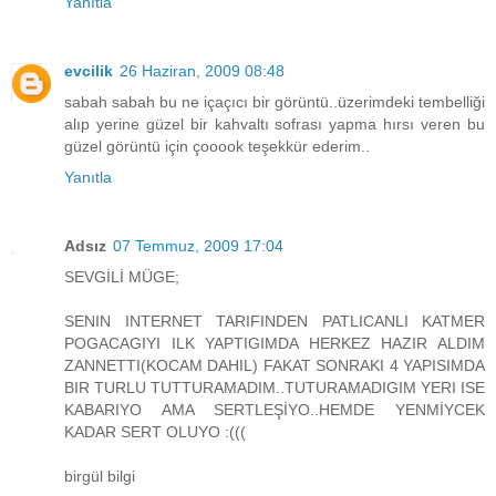
Yanıtla
evcilik
26 Haziran, 2009 08:48
sabah sabah bu ne içaçıcı bir görüntü..üzerimdeki tembelliği
alıp yerine güzel bir kahvaltı sofrası yapma hırsı veren bu
güzel görüntü için çooook teşekkür ederim..
Yanıtla
Adsız
07 Temmuz, 2009 17:04
SEVGİLİ MÜGE;
SENIN INTERNET TARIFINDEN PATLICANLI KATMER
POGACAGIYI ILK YAPTIGIMDA HERKEZ HAZIR ALDIM
ZANNETTI(KOCAM DAHIL) FAKAT SONRAKI 4 YAPISIMDA
BIR TURLU TUTTURAMADIM..TUTURAMADIGIM YERI ISE
KABARIYO AMA SERTLEŞİYO..HEMDE YENMİYCEK
KADAR SERT OLUYO :(((
birgül bilgi