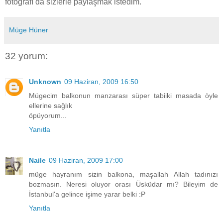
fotoğrafı da sizlerle paylaşmak istedim.
Müge Hüner
32 yorum:
Unknown
09 Haziran, 2009 16:50
Mügecim balkonun manzarası süper tabiiki masada öyle
ellerine sağlık
öpüyorum...
Yanıtla
Naile
09 Haziran, 2009 17:00
müge hayranım sizin balkona, maşallah Allah tadınızı
bozmasın. Neresi oluyor orası Üsküdar mı? Bileyim de
İstanbul'a gelince işime yarar belki :P
Yanıtla