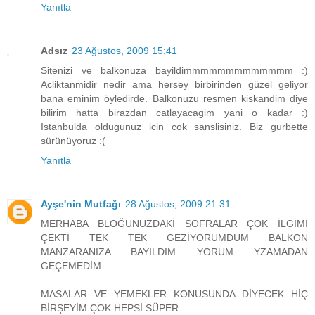
Yanıtla
Adsız
23 Ağustos, 2009 15:41
Sitenizi ve balkonuza bayildimmmmmmmmmmmmm :)
Acliktanmidir nedir ama hersey birbirinden güzel geliyor
bana eminim öyledirde. Balkonuzu resmen kiskandim diye
bilirim hatta birazdan catlayacagim yani o kadar :)
Istanbulda oldugunuz icin cok sanslisiniz. Biz gurbette
sürünüyoruz :(
Yanıtla
Ayşe'nin Mutfağı
28 Ağustos, 2009 21:31
MERHABA BLOĞUNUZDAKİ SOFRALAR ÇOK İLGİMİ
ÇEKTİ TEK TEK GEZİYORUMDUM BALKON
MANZARANIZA BAYILDIM YORUM YZAMADAN
GEÇEMEDİM
MASALAR VE YEMEKLER KONUSUNDA DİYECEK HİÇ
BİRŞEYİM ÇOK HEPSİ SÜPER