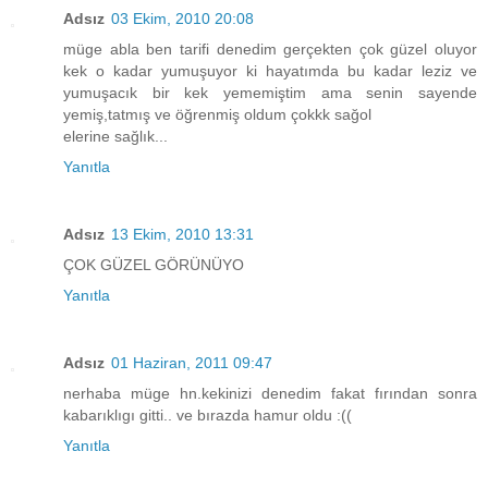
Adsız
03 Ekim, 2010 20:08
müge abla ben tarifi denedim gerçekten çok güzel oluyor
kek o kadar yumuşuyor ki hayatımda bu kadar leziz ve
yumuşacık bir kek yememiştim ama senin sayende
yemiş,tatmış ve öğrenmiş oldum çokkk sağol
elerine sağlık...
Yanıtla
Adsız
13 Ekim, 2010 13:31
ÇOK GÜZEL GÖRÜNÜYO
Yanıtla
Adsız
01 Haziran, 2011 09:47
nerhaba müge hn.kekinizi denedim fakat fırından sonra
kabarıklıgı gitti.. ve bırazda hamur oldu :((
Yanıtla