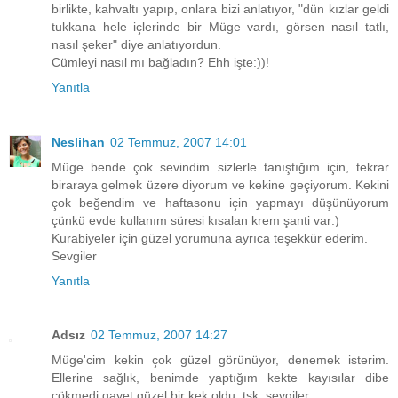
birlikte, kahvaltı yapıp, onlara bizi anlatıyor, "dün kızlar geldi
tukkana hele içlerinde bir Müge vardı, görsen nasıl tatlı,
nasıl şeker" diye anlatıyordun.
Cümleyi nasıl mı bağladın? Ehh işte:))!
Yanıtla
Neslihan
02 Temmuz, 2007 14:01
Müge bende çok sevindim sizlerle tanıştığım için, tekrar
biraraya gelmek üzere diyorum ve kekine geçiyorum. Kekini
çok beğendim ve haftasonu için yapmayı düşünüyorum
çünkü evde kullanım süresi kısalan krem şanti var:)
Kurabiyeler için güzel yorumuna ayrıca teşekkür ederim.
Sevgiler
Yanıtla
Adsız
02 Temmuz, 2007 14:27
Müge'cim kekin çok güzel görünüyor, denemek isterim.
Ellerine sağlık, benimde yaptığım kekte kayısılar dibe
çökmedi gayet güzel bir kek oldu, tşk. sevgiler..