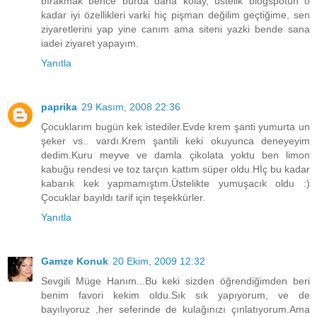
bırakmak bence burda daha kolay, üstelik blogspotun o
kadar iyi özellikleri varki hiç pişman değilim geçtiğime, sen
ziyaretlerini yap yine canım ama siteni yazki bende sana
iadei ziyaret yapayım.
Yanıtla
paprika
29 Kasım, 2008 22:36
Çocuklarım bugün kek istediler.Evde krem şanti yumurta un
şeker vs.. vardı.Krem şantili keki okuyunca deneyeyim
dedim.Kuru meyve ve damla çikolata yoktu ben limon
kabuğu rendesi ve toz tarçın kattım süper oldu.Hİç bu kadar
kabarık kek yapmamıştım.Üstelikte yumuşacık oldu :)
Çocuklar bayıldı tarif için teşekkürler.
Yanıtla
Gamze Konuk
20 Ekim, 2009 12:32
Sevgili Müge Hanım...Bu keki sizden öğrendiğimden beri
benim favori kekim oldu.Sık sık yapıyorum, ve de
bayılıyoruz ,her seferinde de kulağınızı çınlatıyorum.Ama