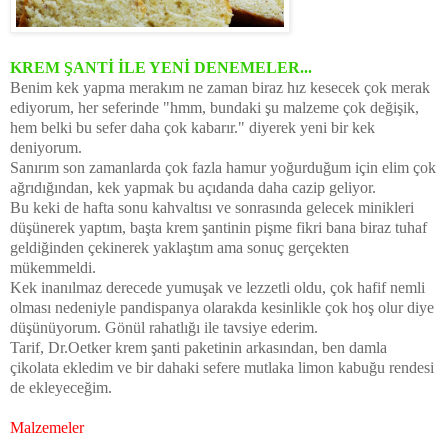
KREM ŞANTİ İLE YENİ DENEMELER...
Benim kek yapma merakım ne zaman biraz hız kesecek çok merak
ediyorum, her seferinde "hmm, bundaki şu malzeme çok değişik,
hem belki bu sefer daha çok kabarır." diyerek yeni bir kek
deniyorum.
Sanırım son zamanlarda çok fazla hamur yoğurduğum için elim çok
ağrıdığından, kek yapmak bu açıdanda daha cazip geliyor.
Bu keki de hafta sonu kahvaltısı ve sonrasında gelecek minikleri
düşünerek yaptım, başta krem şantinin pişme fikri bana biraz tuhaf
geldiğinden çekinerek yaklaştım ama sonuç gerçekten
mükemmeldi.
Kek inanılmaz derecede yumuşak ve lezzetli oldu, çok hafif nemli
olması nedeniyle pandispanya olarakda kesinlikle çok hoş olur diye
düşünüyorum. Gönül rahatlığı ile tavsiye ederim.
Tarif, Dr.Oetker krem şanti paketinin arkasından, ben damla
çikolata ekledim ve bir dahaki sefere mutlaka limon kabuğu rendesi
de ekleyeceğim.
Malzemeler