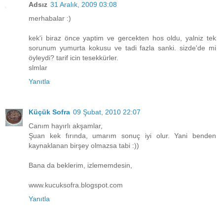
Adsız
31 Aralık, 2009 03:08
merhabalar :)
kek'i biraz önce yaptim ve gercekten hos oldu, yalniz tek
sorunum yumurta kokusu ve tadi fazla sanki. sizde'de mi
öyleydi? tarif icin tesekkürler.
slmlar
Yanıtla
Küçük Sofra
09 Şubat, 2010 22:07
Canım hayırlı akşamlar,
Şuan kek fırında, umarım sonuç iyi olur. Yani benden
kaynaklanan birşey olmazsa tabi :))
Bana da beklerim, izlememdesin,
www.kucuksofra.blogspot.com
Yanıtla