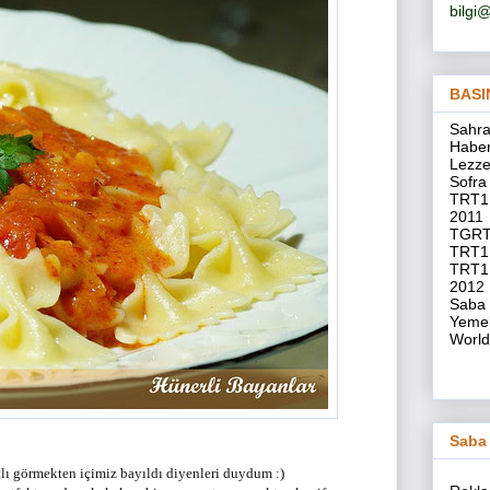
bilg
BASI
S
ahra
Haber
Lezze
Sofra
TRT1 
201
1
TGRT 
TRT1 
TRT1 
201
2
Saba 
Yemek
World
Saba 
tlı görmekten içimiz bayıldı diyenleri duydum :)