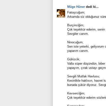
Müge Hüner
dedi ki...
Fatoşcuğum;
Arkamda siz olduğunuz süre
Burçinciğim;
Çok teşekkür ederim, senin 
Sevgiler canım.
Ninocuğum;
Sen iste yeterki, geliyorum 
yaparım canım.
Gülrizcik;
Valla süper düşündün, biber 
yapayım, çırak ustayı geçmi
Sevgili Mutfak Havlusu;
Kesinlikle haklısın, hasret 
bunada şükür diyoruz. Sevgi
Kevserciğim;
Çok teşekkür ederim sözleri