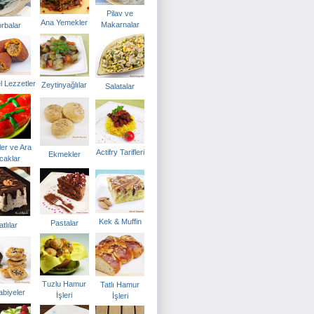
Pilav ve
Ana Yemekler
Makarnalar
rbalar
l Lezzetler
Zeytinyağlılar
Salatalar
er ve Ara
Actifry Tarifleri
Ekmekler
caklar
Kek & Muffin
Pastalar
atlılar
Tuzlu Hamur
Tatlı Hamur
abiyeler
İşleri
İşleri