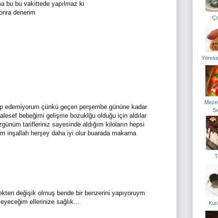
 bu bu vakittede yapılmaz ki
onra denerim
Ço
Yörese
Mezel
takip edemiyorum çünkü geçen perşembe gününe kadar
Sı
lesef bebeğimi gelişme bozuklğu olduğu için aldılar
ünüm tarifleriniz sayesinde aldığım kiloların hepsi
um inşallah herşey daha iyi olur buarada makarna
T
ten değişik olmuş bende bir benzerini yapıyoruym
eceğim ellerinize sağlık...
Kur