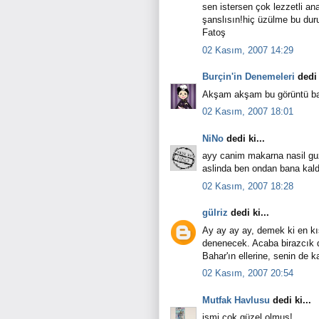
sen istersen çok lezzetli a
şanslısın!hiç üzülme bu dur
Fatoş
02 Kasım, 2007 14:29
Burçin'in Denemeleri
dedi 
Akşam akşam bu görüntü ban
02 Kasım, 2007 18:01
NiNo
dedi ki...
ayy canim makarna nasil guze
aslinda ben ondan bana kald
02 Kasım, 2007 18:28
gülriz
dedi ki...
Ay ay ay ay, demek ki en kı
denenecek. Acaba birazcık d
Bahar'ın ellerine, senin de 
02 Kasım, 2007 20:54
Mutfak Havlusu
dedi ki...
ismi çok güzel olmuş!