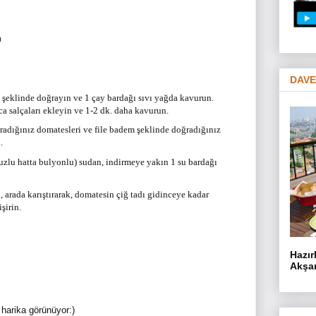
)
DAVE
şeklinde doğrayın ve 1 çay bardağı sıvı yağda kavurun.
ca salçaları ekleyin ve 1-2 dk. daha kavurun.
adığınız domatesleri ve file badem şeklinde doğradığınız
.
uzlu hatta bulyonlu) sudan, indirmeye yakın 1 su bardağı
 arada karıştırarak, domatesin çiğ tadı gidinceye kadar
şirin.
Hazır
Akşam
arika görünüyor:)