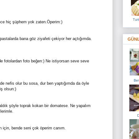
Turt
ce hiç şüphem yok zaten.Öperim:)
pastalarda bana göz ziyafeti çekiyor her açtığımda.
GÜN
de fotolardan foto beğen:) Ne istiyorsan seve seve
Ben
de nefis olur bu sosa, dur ben yaptığımda da öyle
ş olsun:)
kaldık şöyle toprak kokan bir domatese. Ne yapalım
lerimle.
D
n için, bende seni çok öperim canım.