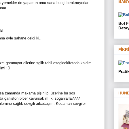
BABY
na yemekler de yaparsın ama sana bu işi bırakmıyorlar
uma..
Bol F
Detay
ki...
a öyle şahane geldi ki...
FİKR
l gorunuyor ellerine sglik tabii asagidakifotoda kaldim
imi :D
Prati
HÜNE
sa zamanda makarna pişirilip, üzerine bu sos
a çarliston biber kavursak mı ki soğanlarla????
kalemine sağlık sevgili arkadaşım. Kocaman sevgiler