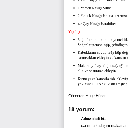
1 Yemek Kaşığı Sirke
2 Yemek Kaşığı Krema
(Tepeleme
Çay Kaşığı Karabiber
1/2
Yapılışı
Soğanları minik minik yemeklik 
Soğanlar pembeleşip, şeffaflaşın
Kabuklarını soyup, küp küp doğr
sarımsakları ekleyin ve karıştırın
Makarnayı haşladığınız (yağlı, t
alın ve sosunuza ekleyin.
Kremayı ve karabiberide ekleyip,
yaklaşık 10-15 dk. kısık ateşte pi
Gönderen
Müge Hüner
18 yorum:
Adsız dedi ki...
canım arkadaşım makarnan h