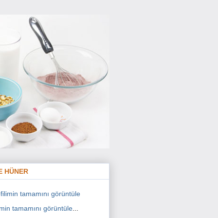
E HÜNER
limin tamamını görüntüle
...