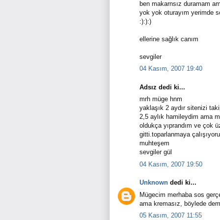
ben makarnsız duramam ama
yok yok oturayım yerimde s
:):):)
ellerine sağlık canım
sevgiler
04 Kasım, 2007 19:40
Adsız dedi ki...
mrh müge hnm
yaklaşık 2 aydır sitenizi 
2,5 aylık hamileydim ama ma
oldukça yıprandım ve çok üzg
gitti.toparlanmaya çalışıyor
muhteşem
sevgiler gül
04 Kasım, 2007 19:50
Unknown
dedi ki...
Mügecim merhaba sos gerçek
ama kremasız, böylede demey
05 Kasım, 2007 11:55