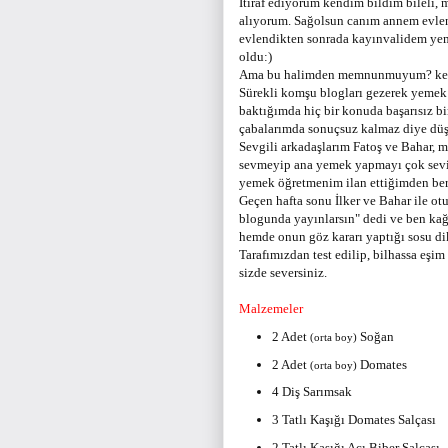
İtiraf ediyorum kendim bildim bileli,
alıyorum. Sağolsun canım annem evle
evlendikten sonrada kayınvalidem ye
oldu:)
Ama bu halimden memnunmuyum? kesin
Sürekli komşu blogları gezerek yemek
baktığımda hiç bir konuda başarısız b
çabalarımda sonuçsuz kalmaz diye dü
Sevgili arkadaşlarım Fatoş ve Bahar, 
sevmeyip ana yemek yapmayı çok seviyo
yemek öğretmenim ilan ettiğimden beri
Geçen hafta sonu İlker ve Bahar ile ot
blogunda yayınlarsın" dedi ve ben ka
hemde onun göz kararı yaptığı sosu dik
Tarafımızdan test edilip, bilhassa eşi
sizde seversiniz.
Malzemeler
2 Adet
Soğan
(orta boy)
2 Adet
Domates
(orta boy)
4 Diş Sarımsak
3 Tatlı Kaşığı Domates Salçası
2 Tatlı Kaşığı Acı Biber Salçası