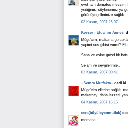
evet tam domates mevsimi b
yediğimiz söylenemez ya ge
görünüyor,ellerinize sağlık.
02 Kasım, 2007 23:07
Kevser - Elda'nin Annesi
de
Müge'cim, makarna gercekten
yapimi sos gibisi varmi? El
Sana ve esine güzel bir hafta
Selam ve sevgilerimle..
03 Kasım, 2007 00:41
~Semra Mutfakta~
dedi ki.
Müge'cim ellerine sağlık .ma
makarnayı daha lezzetli ya
04 Kasım, 2007 16:15
esra(büyüleyenmutfak)
dedi
merhaba,