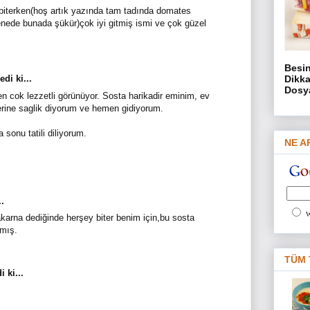
iterken(hoş artık yazında tam tadında domates
nede bunada şükür)çok iyi gitmiş ismi ve çok güzel
Besin
di ki...
Dikka
Dosya
 cok lezzetli görünüyor. Sosta harikadir eminim, ev
lerine saglik diyorum ve hemen gidiyorum.
 sonu tatili diliyorum.
NE AR
..
W
karna dediğinde herşey biter benim için,bu sosta
pmış.
TÜM 
 ki...