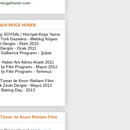
i@mugehuner.com
NDA MÜGE HÜNER
p SOYSAL / Hürriyet-Köşe Yazıs
ı
Türk Gazetesi - Weblog Köşes
i
t Dergisi - Ekim 201
0
 Dergisi - Ocak 201
1
Gülbence Programı - Şubat
Haber Artı Adres-Aralık 201
1
İyi Fikir Programı - Mayıs 201
2
İyi Fikir Programı - Temmuz
Tümer ile Knorr Reklam Film
i
 Zevki Dergisi - Mayıs 201
3
 Baking Day - 201
3
Tümer ile Knorr Reklam Filmi