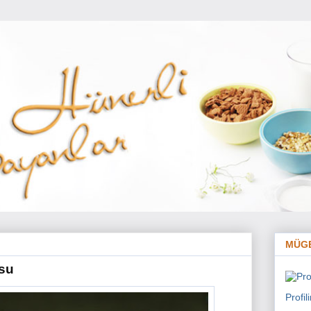
MÜG
su
Profi