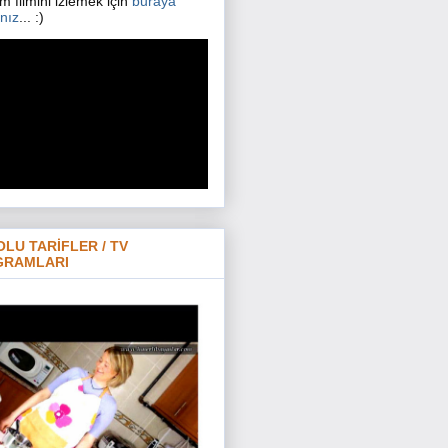
m filmini izlemek için
buraya
ınız
... :)
OLU TARİFLER / TV
GRAMLARI