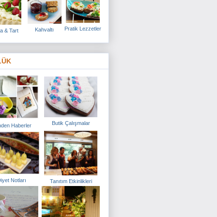
Pratik Lezzetler
Kahvaltı
a & Tart
LÜK
Butik Çalışmalar
den Haberler
iyet Notları
Tanıtım Etkinlikleri